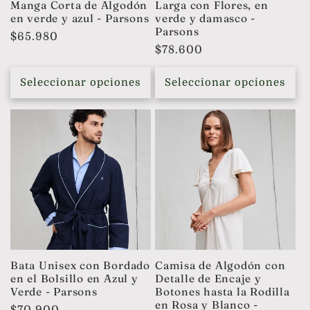
Manga Corta de Algodón
Larga con Flores, en
en verde y azul - Parsons
verde y damasco -
Parsons
Precio
$65.980
Precio
$78.600
habitual
habitual
Seleccionar opciones
Seleccionar opciones
Bata Unisex con Bordado
Camisa de Algodón con
en el Bolsillo en Azul y
Detalle de Encaje y
Verde - Parsons
Botones hasta la Rodilla
en Rosa y Blanco -
Precio
$70.900