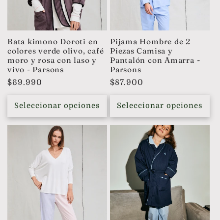
Bata kimono Doroti en
Pijama Hombre de 2
colores verde olivo, café
Piezas Camisa y
moro y rosa con laso y
Pantalón con Amarra -
vivo - Parsons
Parsons
Precio
$69.990
Precio
$87.900
habitual
habitual
Seleccionar opciones
Seleccionar opciones