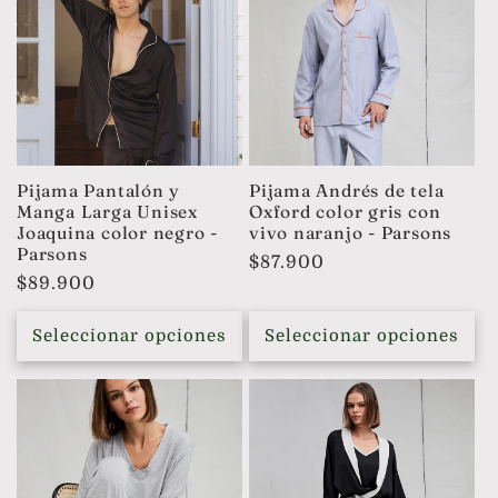
Pijama Pantalón y
Pijama Andrés de tela
Manga Larga Unisex
Oxford color gris con
Joaquina color negro -
vivo naranjo - Parsons
Parsons
Precio
$87.900
Precio
$89.900
habitual
habitual
Seleccionar opciones
Seleccionar opciones