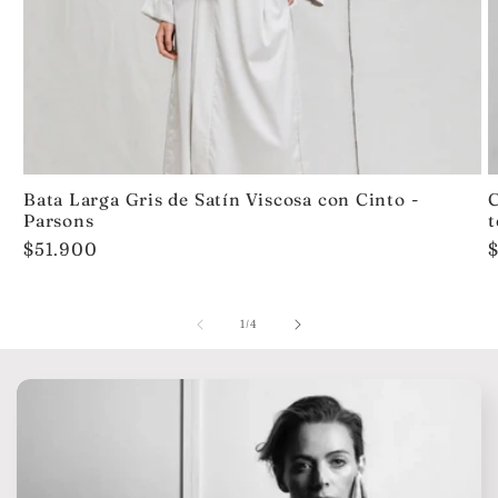
Bata Larga Gris de Satín Viscosa con Cinto -
C
Parsons
t
Precio
$51.900
habitual
h
de
1
/
4