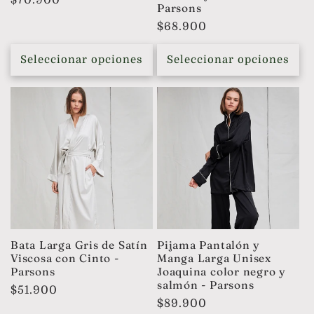
Parsons
habitual
Precio
$68.900
habitual
Seleccionar opciones
Seleccionar opciones
Bata Larga Gris de Satín
Pijama Pantalón y
Viscosa con Cinto -
Manga Larga Unisex
Parsons
Joaquina color negro y
salmón - Parsons
Precio
$51.900
Precio
$89.900
habitual