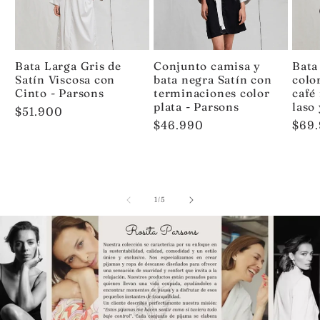
Bata Larga Gris de
Conjunto camisa y
Bata
Satín Viscosa con
bata negra Satín con
colo
Cinto - Parsons
terminaciones color
café
plata - Parsons
laso
Precio
$51.900
Precio
$46.990
Prec
$69
habitual
habitual
habi
de
1
/
5