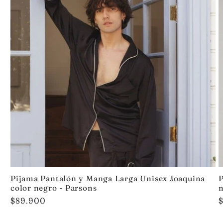
Pijama Pantalón y Manga Larga Unisex Joaquina
P
color negro - Parsons
n
Precio
$89.900
habitual
h