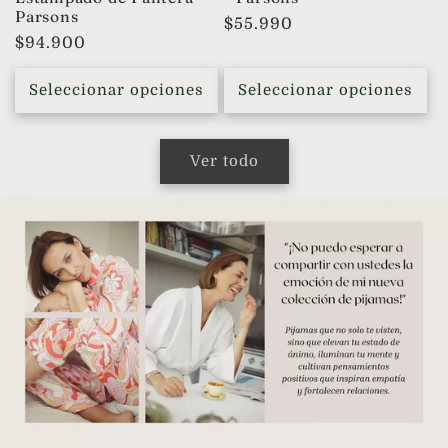
Parsons
Precio
$55.990
Precio
$94.900
habitual
habitual
Seleccionar opciones
Seleccionar opciones
Ver todo