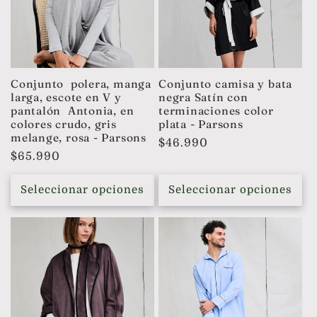
Conjunto polera, manga
Conjunto camisa y bata
larga, escote en V y
negra Satín con
pantalón Antonia, en
terminaciones color
colores crudo, gris
plata - Parsons
melange, rosa - Parsons
Precio
$46.990
Precio
$65.990
habitual
habitual
Seleccionar opciones
Seleccionar opciones