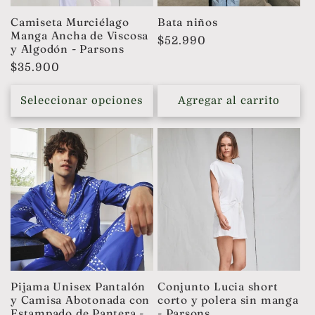
Camiseta Murciélago
Bata niños
Manga Ancha de Viscosa
Precio
$52.990
y Algodón - Parsons
habitual
Precio
$35.900
habitual
Seleccionar opciones
Agregar al carrito
Pijama Unisex Pantalón
Conjunto Lucia short
y Camisa Abotonada con
corto y polera sin manga
Estampado de Pantera -
- Parsons