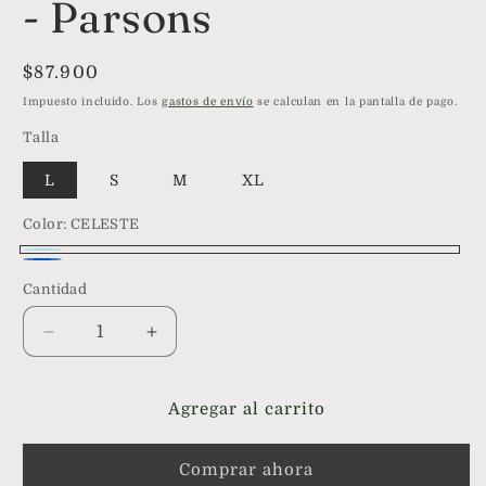
- Parsons
Precio
$87.900
habitual
Impuesto incluido. Los
gastos de envío
se calculan en la pantalla de pago.
Talla
L
S
M
XL
Color:
CELESTE
CELESTE
Azul
Cantidad
Reducir
Aumentar
cantidad
cantidad
para
para
Pijama
Pijama
Agregar al carrito
Hombre
Hombre
de
de
Comprar ahora
2
2