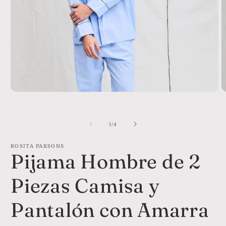
Abrir
A
elemento
e
multimedia
m
1
2
de
1
/
4
en
e
una
u
ventana
v
ROSITA PARSONS
modal
m
Pijama Hombre de 2
Piezas Camisa y
Pantalón con Amarra