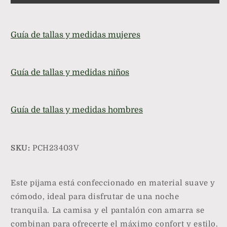
Piezas
Piezas
Camisa
Camisa
y
y
Guía de tallas y medidas mujeres
Pantalón
Pantalón
con
con
Amarra
Amarra
-
-
Guía de tallas y medidas niños
Parsons
Parsons
Guía de tallas y medidas hombres
SKU:
PCH23403V
Este pijama está confeccionado en material suave y
cómodo, ideal para disfrutar de una noche
tranquila. La camisa y el pantalón con amarra se
combinan para ofrecerte el máximo confort y estilo.