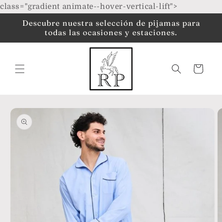
Ir
class="gradient animate--hover-vertical-lift">
directamente
al contenido
Descubre nuestra selección de pijamas para
todas las ocasiones y estaciones.
Carrito
Ir
directamente
a la
información
del producto