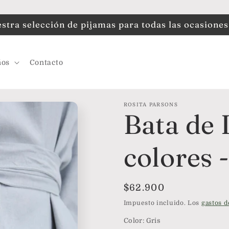
tra selección de pijamas para todas las ocasiones
ños
Contacto
ROSITA PARSONS
Bata de 
colores 
Precio
$62.900
habitual
Impuesto incluido. Los
gastos d
Color:
Gris