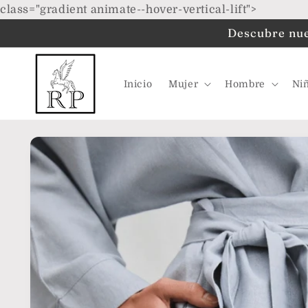
Ir
class="gradient animate--hover-vertical-lift">
directamente
al contenido
Descubre nues
Inicio
Mujer
Hombre
Ni
Ir
directamente
a la
información
del producto