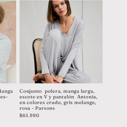
Manga
Conjunto polera, manga larga,
res-
escote en V y pantalón Antonia,
en colores crudo, gris melange,
rosa - Parsons
Precio
$65.990
habitual