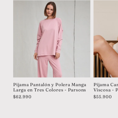
Pijama Pantalón y Polera Manga
Pijama Cam
Larga en Tres Colores - Parsons
Viscosa - 
Precio
$62.990
Precio
$55.900
habitual
habitual