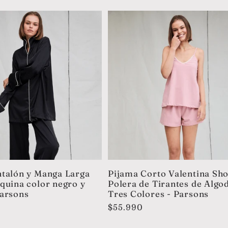
talón y Manga Larga
Pijama Corto Valentina Sho
quina color negro y
Polera de Tirantes de Algo
Parsons
Tres Colores - Parsons
Precio
$55.990
habitual