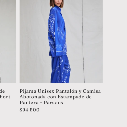
de
Pijama Unisex Pantalón y Camisa
hort
Abotonada con Estampado de
Pantera - Parsons
Precio
$94.900
habitual