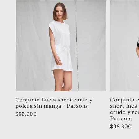
Conjunto Lucia short corto y
Conjunto 
polera sin manga - Parsons
short Inés
crudo y ros
Precio
$55.990
Parsons
habitual
Precio
$68.800
habitual