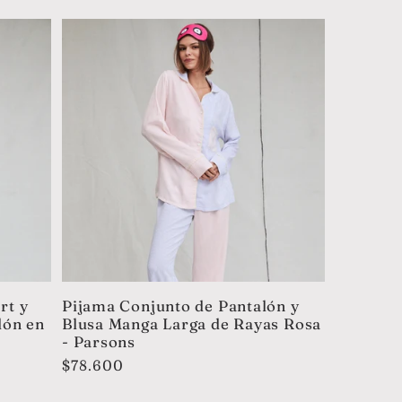
rt y
Pijama Conjunto de Pantalón y
dón en
Blusa Manga Larga de Rayas Rosa
- Parsons
Precio
$78.600
habitual