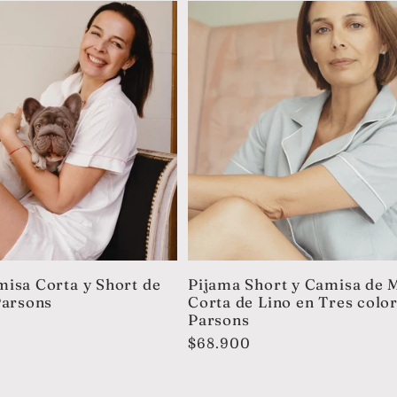
isa Corta y Short de
Pijama Short y Camisa de 
Parsons
Corta de Lino en Tres colo
Parsons
Precio
$68.900
habitual