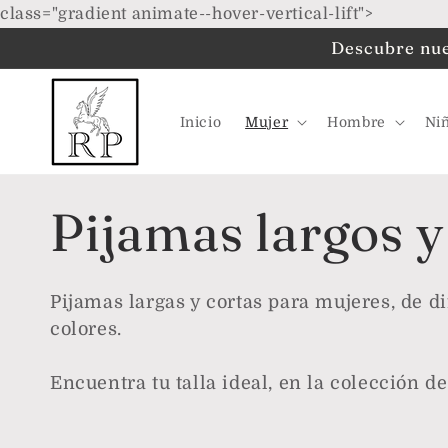
Ir
class="gradient animate--hover-vertical-lift">
directamente
al contenido
Descubre nues
Inicio
Mujer
Hombre
Ni
C
Pijamas largos y
o
Pijamas largas y cortas para mujeres, de di
colores.
l
Encuentra tu talla ideal, en la colección d
e