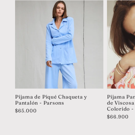
Pijama de Piqué Chaqueta y
Pijama Pan
Pantalón - Parsons
de Viscos
Colorido -
Precio
$65.000
Precio
$66.900
habitual
habitual