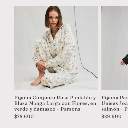
c
c
i
ó
n
:
Pijama Conjunto Rosa Pantalón y
Pijama Pan
Blusa Manga Larga con Flores, en
Unisex Joa
verde y damasco - Parsons
salmón - 
Precio
$78.600
Precio
$89.900
habitual
habitual