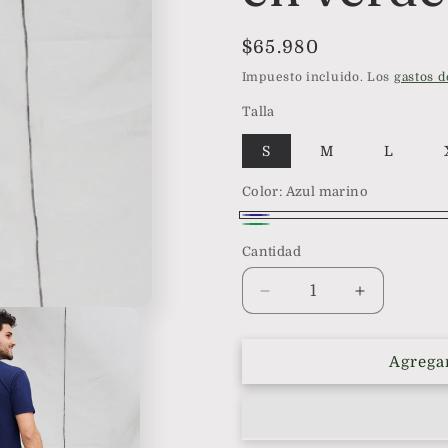
Precio
$65.980
habitual
Impuesto incluido. Los
gastos d
Talla
S
M
L
Color:
Azul marino
Azul
Verde
Cantidad
marino
Reducir
Aumentar
cantidad
cantidad
para
para
Conjunto
Conjunto
Agregar
de
de
Pijama
Pijama
Osvaldo
Osvaldo
Short
Short