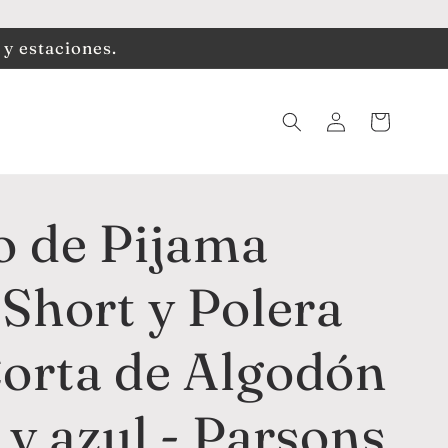
 y estaciones.
Iniciar
Carrito
sesión
o de Pijama
Short y Polera
orta de Algodón
 y azul - Parsons