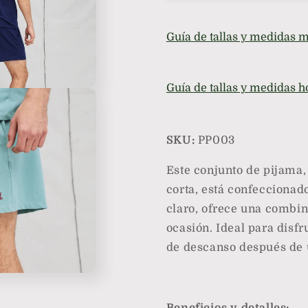
y
y
Polera
Polera
Guía de tallas y medidas 
Manga
Manga
Corta
Corta
de
de
Algodón
Algodón
Guía de tallas y medidas 
en
en
verde
verde
y
y
SKU:
PP003
azul
azul
-
-
Este conjunto de pijama
Parsons
Parsons
corta, está confeccionad
claro, ofrece una combi
ocasión. Ideal para disfr
de descanso después de u