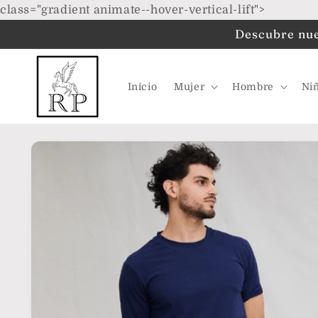
Ir
class="gradient animate--hover-vertical-lift">
directamente
al contenido
Descubre nues
Inicio
Mujer
Hombre
Ni
Ir
directamente
a la
información
del producto