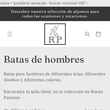
Ir
class="gradient animate--hover-vertical-lift">
directamente
al contenido
Descubre nuestra selección de pijamas para
todas las ocasiones y estaciones.
Carrito
C
Batas de hombres
o
Batas para hombres de diferentes telas, diferentes
l
diseños y diferentes colores.
e
Encuentra tu talla ideal, en la colección de Rosita
Parsons
c