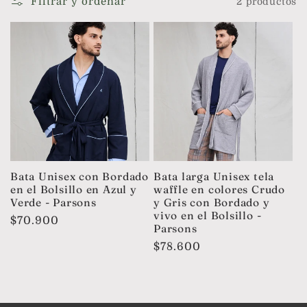
Filtrar y ordenar
2 productos
c
i
ó
n
:
Bata Unisex con Bordado
Bata larga Unisex tela
en el Bolsillo en Azul y
waffle en colores Crudo
Verde - Parsons
y Gris con Bordado y
vivo en el Bolsillo -
Precio
$70.900
Parsons
habitual
Precio
$78.600
habitual