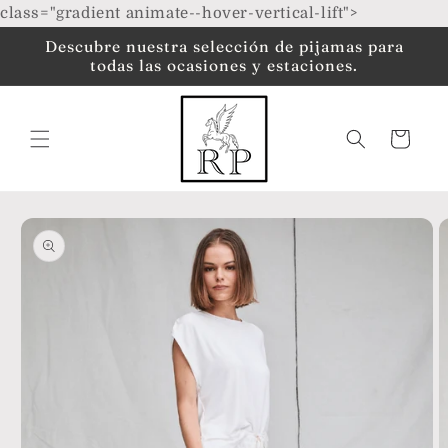
Ir
class="gradient animate--hover-vertical-lift">
directamente
al contenido
Descubre nuestra selección de pijamas para
todas las ocasiones y estaciones.
Carrito
Ir
directamente
a la
información
del producto