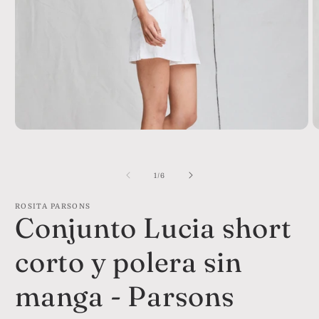
Abrir
A
elemento
e
multimedia
m
1
2
de
1
/
6
en
e
una
u
ventana
v
ROSITA PARSONS
modal
m
Conjunto Lucia short
corto y polera sin
manga - Parsons