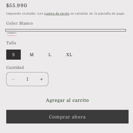
Precio
$55.990
habitual
Impuesto incluido. Los
gastos de envío
se calculan en la pantalla de pago.
Color:
Blanco
Blanco
Gris
Rosa
Talla
S
M
L
XL
Cantidad
Reducir
Aumentar
cantidad
cantidad
para
para
Conjunto
Conjunto
Agregar al carrito
Lucia
Lucia
short
short
Comprar ahora
corto
corto
y
y
polera
polera