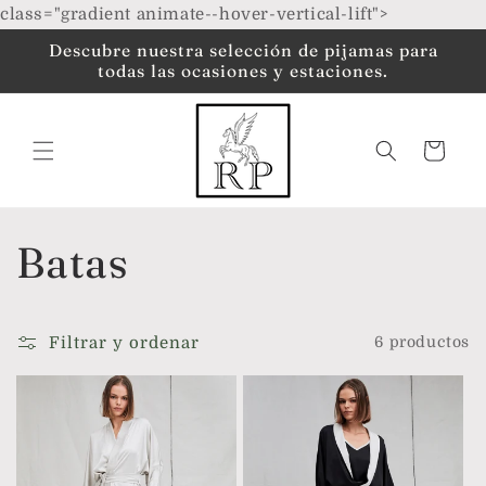
Ir
class="gradient animate--hover-vertical-lift">
directamente
al contenido
Descubre nuestra selección de pijamas para
todas las ocasiones y estaciones.
Carrito
C
Batas
o
Filtrar y ordenar
6 productos
l
e
c