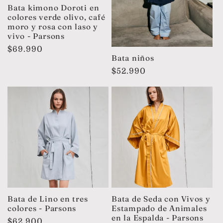
Bata kimono Doroti en
colores verde olivo, café
moro y rosa con laso y
vivo - Parsons
Precio
$69.990
Bata niños
habitual
Precio
$52.990
habitual
Bata de Lino en tres
Bata de Seda con Vivos y
colores - Parsons
Estampado de Animales
en la Espalda - Parsons
Precio
$62.900