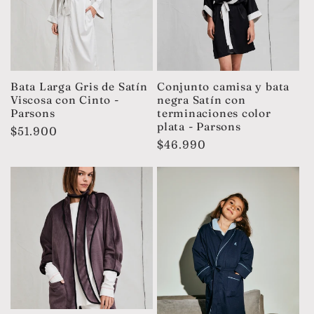
c
i
ó
Bata Larga Gris de Satín
Conjunto camisa y bata
Viscosa con Cinto -
negra Satín con
Parsons
terminaciones color
n
plata - Parsons
Precio
$51.900
Precio
$46.990
:
habitual
habitual