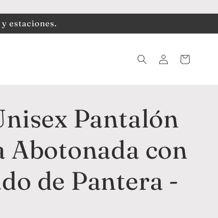
 y estaciones.
Iniciar
Carrito
sesión
Unisex Pantalón
a Abotonada con
do de Pantera -