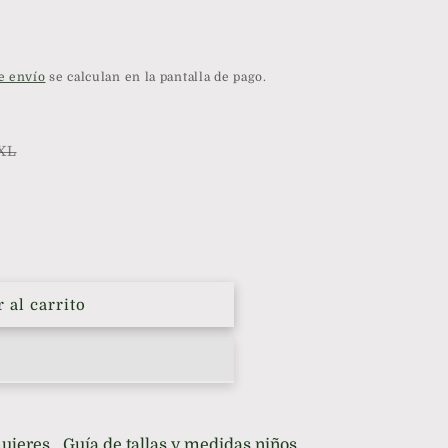
e envío
se calculan en la pantalla de pago.
Variante
XL
agotada
o
no
disponible
 al carrito
mujeres
Guía de tallas y medidas niños