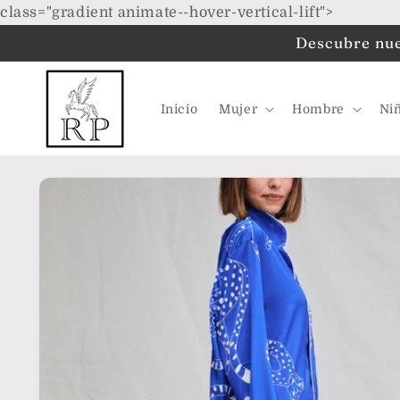
Ir
class="gradient animate--hover-vertical-lift">
directamente
al contenido
Descubre nues
Inicio
Mujer
Hombre
Ni
Ir
directamente
a la
información
del producto