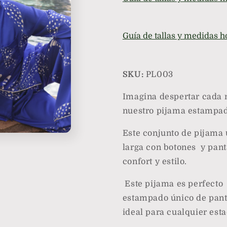
Estampado
Estampad
de
de
Pantera
Pantera
-
-
Guía de tallas y medidas 
Parsons
Parsons
SKU:
PL003
Imagina despertar cada m
nuestro pijama estampad
Este conjunto de pijama
larga con botones y pant
confort y estilo.
Este pijama es perfecto 
estampado único de pant
ideal para cualquier esta