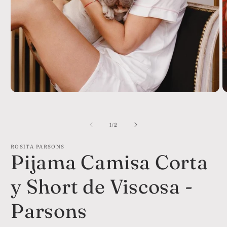
Abrir
A
elemento
e
multimedia
m
1
2
de
1
/
2
en
e
una
u
ventana
v
ROSITA PARSONS
modal
m
Pijama Camisa Corta
y Short de Viscosa -
Parsons