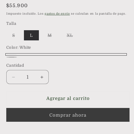
Precio
$55.900
habitual
Impuesto incluido. Los
gastos de envío
se calculan en la pantalla de pago.
Talla
Variante
Variante
Variante
S
L
M
XL
agotada
agotada
agotada
o
o
o
Color:
no
White
no
no
disponible
disponible
disponible
White
Negro
Variante
Cantidad
agotada
o
Reducir
Aumentar
no
cantidad
cantidad
para
para
disponible
Pijama
Pijama
Agregar al carrito
Camisa
Camisa
Corta
Corta
Comprar ahora
y
y
Short
Short
de
de