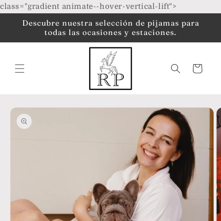
Ir
class="gradient animate--hover-vertical-lift">
directamente
al contenido
Descubre nuestra selección de pijamas para
todas las ocasiones y estaciones.
Carrito
Ir
directamente
a la
información
del producto