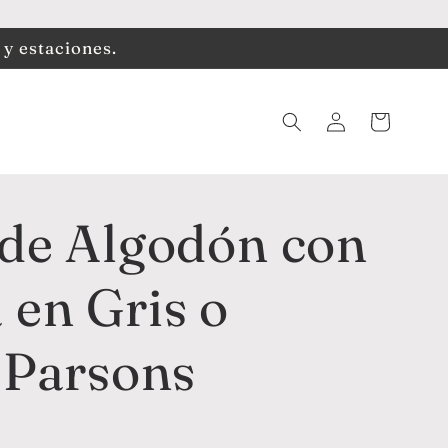
 y estaciones.
Iniciar
Carrito
sesión
 de Algodón con
en Gris o
 Parsons