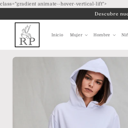
Ir
class="gradient animate--hover-vertical-lift">
directamente
al contenido
Descubre nues
Inicio
Mujer
Hombre
Ni
Ir
directamente
a la
información
del producto