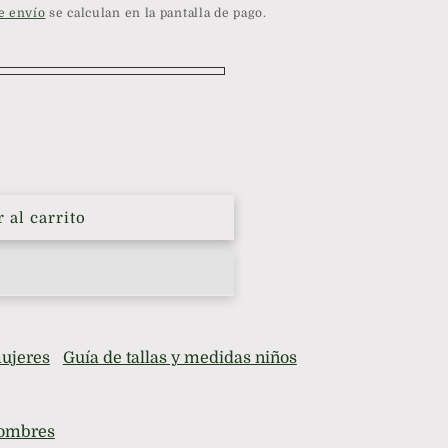
e envío
se calculan en la pantalla de pago.
 al carrito
mujeres
Guía de tallas y medidas niños
hombres