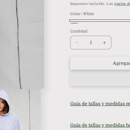
habitual
Impuesto incluido. Los
gastos d
Color:
White
White
Gris
Cantidad
Reducir
Aumentar
cantidad
cantidad
para
para
Polerón
Polerón
Agregar
de
de
Algodón
Algodón
con
con
Capucha
Capucha
en
en
Gris
Gris
Guía de tallas y medidas 
o
o
Blanco
Blanco
-
-
Parsons
Parsons
Guía de tallas y medidas 