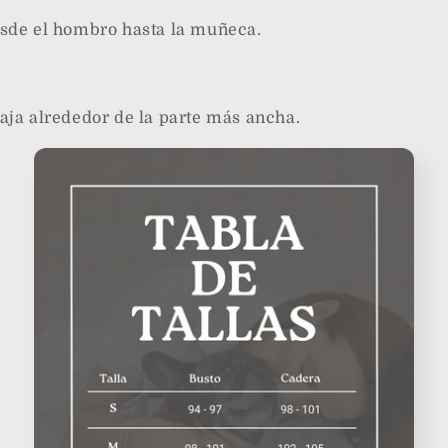
esde el hombro hasta la muñeca.
aja alrededor de la parte más ancha.