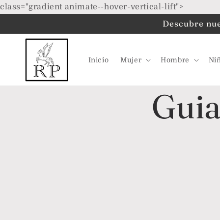
Ir
class="gradient animate--hover-vertical-lift">
directamente
al contenido
Descubre nues
Inicio
Mujer
Hombre
Ni
Guia